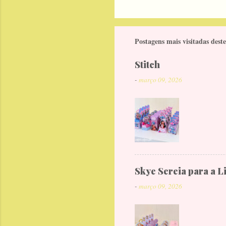
Postagens mais visitadas deste
Stitch
-
março 09, 2026
Skye Sereia para a L
-
março 09, 2026