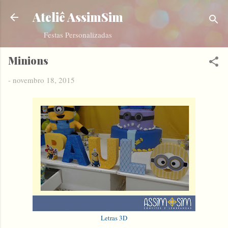
Pular para o conteúdo principal
Ateliê AssimSim
Festas Personalizadas
Minions
-
novembro 18, 2015
Letras 3D